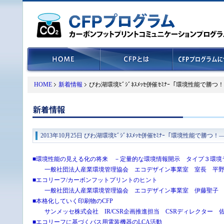
HOME
新着情報
びわ湖環境ﾋﾞｼﾞﾈｽﾒｯｾ併催ｾﾐﾅｰ「環境性能で勝つ！―ｴｺ
2013年10月25日 びわ湖環境ﾋﾞｼﾞﾈｽﾒｯｾ併催ｾﾐﾅｰ「環境性能で勝つ！―ｴｺﾘ
■環境性能の見える化の将来 －定量的な環境情報開示 タイプ３環
一般社団法人産業環境管理協会 エコデザイン事業室 室長 平
■エコリーフ/カーボンフットプリントのヒント
一般社団法人産業環境管理協会 エコデザイン事業室 伊藤聖子
■本格化していく印刷物のCFP
サンメッセ株式会社 IR/CSR企画推進担当 CSRディレクター 
■エコリーフに基づくバス用電装機器のLCA活動