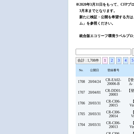
※2020年3月31日をもって、CF
3月末までとなります。
新たに検証・公開を希望する方は
ム」を参照ください。
統合版エコリーフ環境ラベルプログ
合計 : 1,708件
1
2
3
4
5
No.
公開日
登録番号
CR-EA02-
【登
1708
20/04/24
20006-B
ル
CR-DD01-
【
1707
20/04/01
20003
CR-CI06-
【
1706
20/03/31
20015
Vi
CR-CI06-
【
1705
20/03/31
20014
Vi
CR-CI06-
【
1704
20/03/31
20013
Vi
CR-CI06-
【