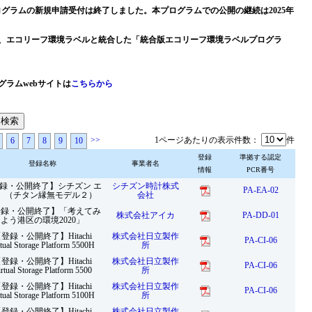
Pプログラムの新規申請受付は終了しました。本プログラムでの公開の継続は2025年
、エコリーフ環境ラベルと統合した「統合版エコリーフ環境ラベルプログラ
ラムwebサイトは
こちらから
>>
1ページあたりの表示件数：
件
6
7
8
9
10
登録
準拠する認定
登録名称
事業者名
情報
PCR番号
録・公開終了】シチズン エ
シチズン時計株式
PA-EA-02
 （チタン縁無モデル２）
会社
登録・公開終了】「考えてみ
株式会社アイカ
PA-DD-01
よう港区の環境2020」
登録・公開終了】Hitachi
株式会社日立製作
PA-CI-06
rtual Storage Platform 5500H
所
登録・公開終了】Hitachi
株式会社日立製作
PA-CI-06
rtual Storage Platform 5500
所
登録・公開終了】Hitachi
株式会社日立製作
PA-CI-06
rtual Storage Platform 5100H
所
登録・公開終了】Hitachi
株式会社日立製作